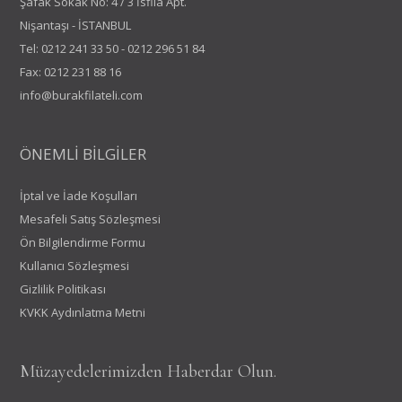
Şafak Sokak No: 4 / 3 İsfila Apt.
Nişantaşı - İSTANBUL
Tel:
0212 241 33 50
-
0212 296 51 84
Fax: 0212 231 88 16
info@burakfilateli.com
ÖNEMLİ BİLGİLER
İptal ve İade Koşulları
Mesafeli Satış Sözleşmesi
Ön Bilgilendirme Formu
Kullanıcı Sözleşmesi
Gizlilik Politikası
KVKK Aydınlatma Metni
Müzayedelerimizden Haberdar Olun.