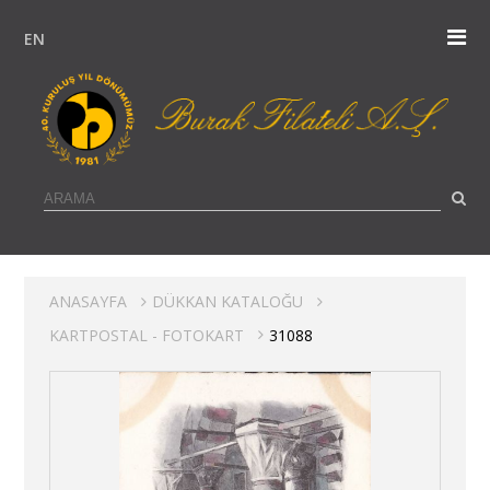
EN
ANASAYFA
DÜKKAN KATALOĞU
KARTPOSTAL - FOTOKART
31088