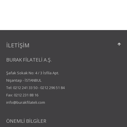
İLETİŞİM
BURAK FİLATELİ A.Ş.
Şafak Sokak No: 4 / 3 İsfila Apt.
Nişantaşı - İSTANBUL
Tel:
0212 241 33 50
-
0212 296 51 84
Fax: 0212 231 88 16
info@burakfilateli.com
ÖNEMLİ BİLGİLER