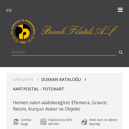
EN
ANASAYFA
DÜKKAN KATALOĞU
KARTPOSTAL - FOTOKART
Hemen satın alabileceğiniz Efemera, Gravür,
Resim, Kurşun Asker ve Objeler
Ücretsiz
Fiyatlarımıza KDV
Kredi kartı ile ödeme
kargo
dahildir
seçeneği