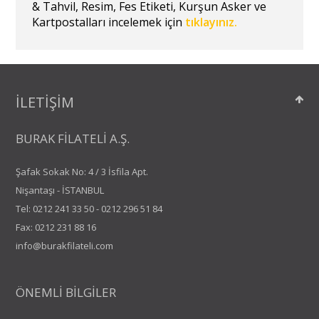
& Tahvil, Resim, Fes Etiketi, Kurşun Asker ve
Kartpostalları incelemek için
tıklayınız.
İLETİŞİM
BURAK FİLATELİ A.Ş.
Şafak Sokak No: 4 / 3 İsfila Apt.
Nişantaşı - İSTANBUL
Tel:
0212 241 33 50
-
0212 296 51 84
Fax: 0212 231 88 16
info@burakfilateli.com
ÖNEMLİ BİLGİLER