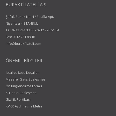
BURAK FİLATELİ A.Ş.
Şafak Sokak No: 4 / 3 İsfila Apt.
Nişantaşı - İSTANBUL
Tel:
0212 241 33 50
-
0212 296 51 84
Fax: 0212 231 88 16
info@burakfilateli.com
ÖNEMLİ BİLGİLER
İptal ve İade Koşulları
Mesafeli Satış Sözleşmesi
Ön Bilgilendirme Formu
Kullanıcı Sözleşmesi
Gizlilik Politikası
KVKK Aydınlatma Metni