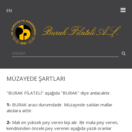
EN
MÜZAYEDE ŞARTLARI
"BURAK FİLATELİ" aşağıda "BURAK" diye anılacaktır.
1-
BURAK aracı durumdadır. Müzayede satılan mallar
alıcılara aittir.
2-
Malı en yüksek pey veren kişi alır. Bir mala pey veren,
kendisinden önceki pey verenin aşağıda yazılı oranlar