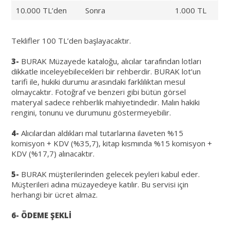
10.000 TL’den
Sonra
1.000 TL
Teklifler 100 TL’den başlayacaktır.
3-
BURAK Müzayede kataloğu, alıcılar tarafından lotları
dikkatle inceleyebilecekleri bir rehberdir. BURAK lot’un
tarifi ile, hukiki durumu arasındaki farklılıktan mesul
olmaycaktır. Fotoğraf ve benzeri gibi bütün görsel
materyal sadece rehberlik mahiyetindedir. Malın hakiki
rengini, tonunu ve durumunu göstermeyebilir.
4-
Alıcılardan aldıkları mal tutarlarına ilaveten %15
komisyon + KDV (%35,7), kitap kısmında %15 komisyon +
KDV (%17,7) alınacaktır.
5-
BURAK müşterilerinden gelecek peyleri kabul eder.
Müşterileri adına müzayedeye katılır. Bu servisi için
herhangi bir ücret almaz.
6- ÖDEME ŞEKLİ