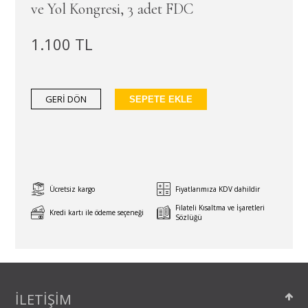
ve Yol Kongresi, 3 adet FDC
1.100 TL
GERİ DÖN
SEPETE EKLE
Ücretsiz kargo
Fiyatlarımıza KDV dahildir
Filateli Kısaltma ve İşaretleri
Kredi kartı ile ödeme seçeneği
Sözlüğü
İLETİŞİM