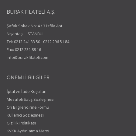
BURAK FİLATELİ A.Ş.
Şafak Sokak No: 4 / 3 İsfila Apt.
Nişantaşı - İSTANBUL
Tel:
0212 241 33 50
-
0212 296 51 84
Fax: 0212 231 88 16
info@burakfilateli.com
ÖNEMLİ BİLGİLER
İptal ve İade Koşulları
Mesafeli Satış Sözleşmesi
Ön Bilgilendirme Formu
Kullanıcı Sözleşmesi
Gizlilik Politikası
KVKK Aydınlatma Metni