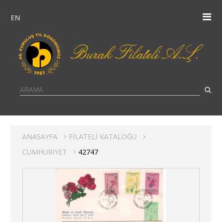
EN
ANASAYFA
FİLATELİ KATALOĞU
CUMHURİYET
42747