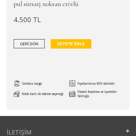
pul sürsarj noksan erörlü
4.500 TL
GERİ DÖN
SEPETE EKLE
Ücretsiz kargo
Fiyatlarımıza KDV dahildir
Filateli Kısaltma ve İşaretleri
Kredi kartı ile ödeme seçeneği
Sözlüğü
İLETİŞİM