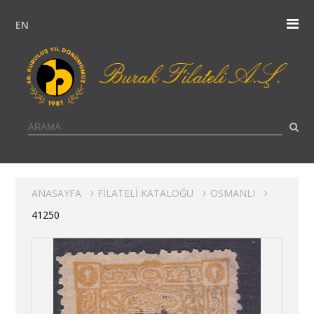
EN
ANASAYFA
FİLATELİ KATALOĞU
OSMANLI
41250