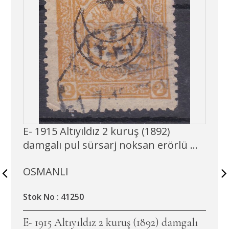
E- 1915 Altıyıldız 2 kuruş (1892)
damgalı pul sürsarj noksan erörlü ...
OSMANLI
Stok No : 41250
E- 1915 Altıyıldız 2 kuruş (1892) damgalı