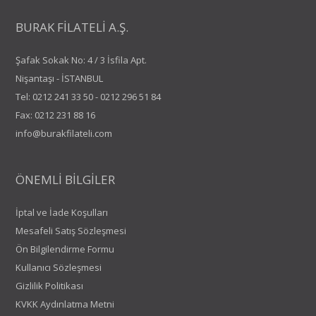
BURAK FİLATELİ A.Ş.
Şafak Sokak No: 4 / 3 İsfila Apt.
Nişantaşı - İSTANBUL
Tel:
0212 241 33 50
-
0212 296 51 84
Fax: 0212 231 88 16
info@burakfilateli.com
ÖNEMLİ BİLGİLER
İptal ve İade Koşulları
Mesafeli Satış Sözleşmesi
Ön Bilgilendirme Formu
Kullanıcı Sözleşmesi
Gizlilik Politikası
KVKK Aydınlatma Metni