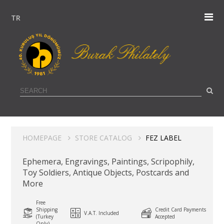
TR
HOMEPAGE
STORE CATALOG
FEZ LABEL
Ephemera, Engravings, Paintings, Scripophily,
Toy Soldiers, Antique Objects, Postcards and
More
Free
Shipping
Credit Card Payments
V.A.T. Included
(Turkey
Accepted
Only)