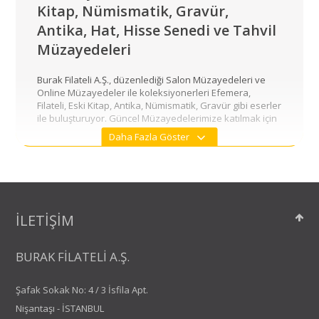
Kitap, Nümismatik, Gravür,
Antika, Hat, Hisse Senedi ve Tahvil
Müzayedeleri
Burak Filateli A.Ş., düzenlediği Salon Müzayedeleri ve
Online Müzayedeler ile koleksiyonerleri Efemera,
Filateli, Eski Kitap, Antika, Nümismatik, Gravür gibi eserler
ile buluşturuyor. Güncel Müzayedelerimize katılmak için
sitemize ve bültenimize üye olabilir ve bizi sosyal
Daha Fazla Göster
medyadan takip edebilirsiniz.
Müzayede Evleri, Online Müzayede ve
Salon Müzayedeleri
Burak Filateli A.Ş., 1981’den beri İstanbul’da faaliyet
İLETİŞİM
gösteren müzayede evlerindendir.
Online Antika, Efemera ve Filateli Alışverişi
BURAK FİLATELİ A.Ş.
burakfilateli.com Hemen Al bölümü ile beğendiğiniz
eserleri hızlı ve güvenilir bir şekilde satın alabilir ve kredi
Şafak Sokak No: 4 / 3 İsfila Apt.
kartı ile ödeme yapabilirsiniz.
Nişantaşı - İSTANBUL