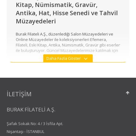
Kitap, Nümismatik, Gravür,
Antika, Hat, Hisse Senedi ve Tahvil
Müzayedeleri
Burak Filateli A.Ş., düzenlediği Salon Müzayedeleri ve
Online Müzayedeler ile koleksiyonerleri Efemera,
Filateli, Eski Kitap, Antika, Nümismatik, Gravür gibi eserler
ile buluşturuyor. Güncel Müzayedelerimize katılmak için
sitemize ve bültenimize üye olabilir ve bizi sosyal
Daha Fazla Göster
medyadan takip edebilirsiniz.
Müzayede Evleri, Online Müzayede ve
Salon Müzayedeleri
Burak Filateli A.Ş., 1981’den beri İstanbul’da faaliyet
İLETİŞİM
gösteren müzayede evlerindendir.
Online Antika, Efemera ve Filateli Alışverişi
BURAK FİLATELİ A.Ş.
burakfilateli.com Hemen Al bölümü ile beğendiğiniz
eserleri hızlı ve güvenilir bir şekilde satın alabilir ve kredi
Şafak Sokak No: 4 / 3 İsfila Apt.
kartı ile ödeme yapabilirsiniz.
Nişantaşı - İSTANBUL