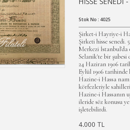
HİSSE SENEDİ -
Stok No : 4025
Şirket-i Hayriye-i 
Şirketi hisse senedi. 5
Merkezi İstanbul'da
Selanik'te bir şubesi
24 Haziran 1906 tarih
Eylül 1906 tarihinde
Hazine-i Hassa namı
körfezleriyle sahille
Hazine-i Hassanın 
ileride söz konusu y
işletebilirdi.
4.000 TL