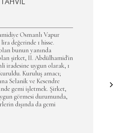
 TAHVİL
Hamidiye Osmanlı Vapur
 lira değerinde 1 hisse.
 olan bunun yanında
 olan şirket, II. Abdülhamid'in
li iradesine uygun olarak, 1
 kuruldu. Kuruluş amacı;
na Selanik ve Kesendre
rinde gemi işletmek. Şirket,
uygun görmesi durumunda,
erlerin dışında da gemi