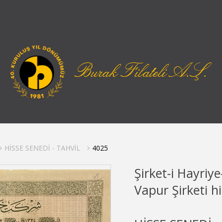
HİSSE SENEDİ - TAHVİL
4025
Şirket-i Hayriy
Vapur Şirketi hi