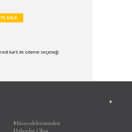
TE EKLE
redi kartı ile ödeme seçeneği
Müzayedelerimizden
Haberdar Olun.